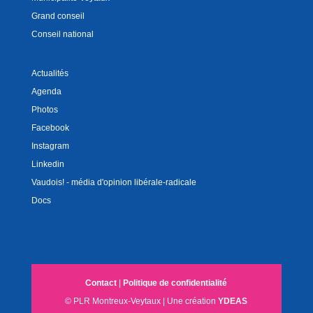
Grand conseil
Conseil national
Actualités
Agenda
Photos
Facebook
Instagram
Linkedin
Vaudois! - média d'opinion libérale-radicale
Docs
Contact
|
Politique de confidentialité
© PLR Montreux-Veytaux | Une création
YDEAS