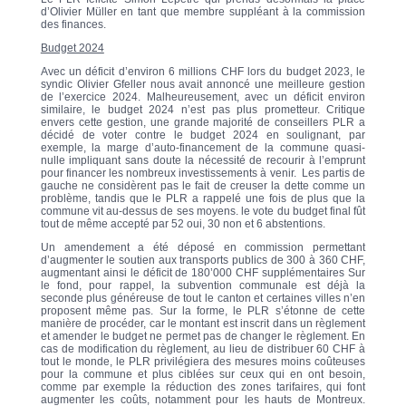
d’Olivier Müller en tant que membre suppléant à la commission
des finances.
Budget 2024
Avec un déficit d’environ 6 millions CHF lors du budget 2023, le
syndic Olivier Gfeller nous avait annoncé une meilleure gestion
de l’exercice 2024. Malheureusement, avec un déficit environ
similaire, le budget 2024 n’est pas plus prometteur. Critique
envers cette gestion, une grande majorité de conseillers PLR a
décidé de voter contre le budget 2024 en soulignant, par
exemple, la marge d’auto-financement de la commune quasi-
nulle impliquant sans doute la nécessité de recourir à l’emprunt
pour financer les nombreux investissements à venir. Les partis de
gauche ne considèrent pas le fait de creuser la dette comme un
problème, tandis que le PLR a rappelé une fois de plus que la
commune vit au-dessus de ses moyens. le vote du budget final fût
tout de même accepté par 52 oui, 30 non et 6 abstentions.
Un amendement a été déposé en commission permettant
d’augmenter le soutien aux transports publics de 300 à 360 CHF,
augmentant ainsi le déficit de 180’000 CHF supplémentaires Sur
le fond, pour rappel, la subvention communale est déjà la
seconde plus généreuse de tout le canton et certaines villes n’en
proposent même pas. Sur la forme, le PLR s’étonne de cette
manière de procéder, car le montant est inscrit dans un règlement
et amender le budget ne permet pas de changer le règlement. En
cas de modification du règlement, au lieu de distribuer 60 CHF à
tout le monde, le PLR privilégiera des mesures moins coûteuses
pour la commune et plus ciblées sur ceux qui en ont besoin,
comme par exemple la réduction des zones tarifaires, qui font
augmenter les coûts, notamment pour les hauts de Montreux.