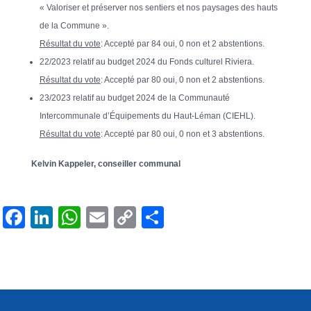
« Valoriser et préserver nos sentiers et nos paysages des hauts
de la Commune ».
Résultat du vote
: Accepté par 84 oui, 0 non et 2 abstentions.
22/2023 relatif au budget 2024 du Fonds culturel Riviera.
Résultat du vote
: Accepté par 80 oui, 0 non et 2 abstentions.
23/2023 relatif au budget 2024 de la Communauté
Intercommunale d’Équipements du Haut-Léman (CIEHL).
Résultat du vote
: Accepté par 80 oui, 0 non et 3 abstentions.
Kelvin Kappeler, conseiller communal
F
Li
W
E
C
P
a
n
h
m
o
ar
c
k
at
ail
p
ta
e
e
s
y
g
b
dI
A
Li
er