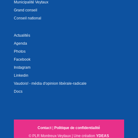
Municipalité Veytaux
Grand conseil
Conseil national
Actualités
Agenda
Photos
Facebook
Instagram
Linkedin
Vaudois! - média d'opinion libérale-radicale
Docs
Contact
|
Politique de confidentialité
© PLR Montreux-Veytaux | Une création
YDEAS