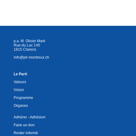
a
n
h
m
o
ar
c
k
at
ail
p
ta
e
e
s
y
g
b
dI
A
Li
er
o
n
p
n
p.a. M. Olivier Mark
Rue du Lac 140
o
p
k
1815 Clarens
info@plr-montreux.ch
k
Le Parti
Valeurs
Vision
Programme
Organes
Adhérer - Adhésion
Faire un don
Rester informé