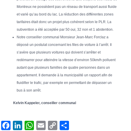
Montreux ne possèdent pas un réseau de transport aussi fluide
et varié qu’au bord du lac. La réduction des différentes zones
tarifaires était donc un projet plus cohérent selon le PLR. La
subvention a été acceptée par 50 oui, 32 non et 1 abstention.
Notre conseiller communal Monsieur Jean-Marc Forclaz a
déposé un postulat concernant les files de voiture à l’arrêt. Il
s’avère que plusieurs voitures qui doivent s’arrêter et
redémarrer pour atteindre la vitesse d’environ 50km/h polluent
autant que plusieurs familles de quatre personnes dans un
appartement. Il demande à la municipalité un rapport afin de
fluidifier le trafic, par exemple en permettant de dépasser un
bus à son arrêt.
Kelvin Kappeler, conseiller communal
F
Li
W
E
C
P